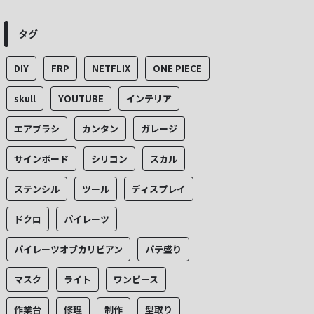
タグ
DIY
FRP
NETFLIX
ONE PIECE
skull
YOUTUBE
インテリア
エアブラシ
カンタン
ガレージ
サインボード
シリコン
スカル
ステンシル
ツール
ディスプレイ
ドクロ
パイレーツ
パイレーツオブカリビアン
パテ盛り
マスク
ライト
ワンピース
作業台
修理
制作
型取り