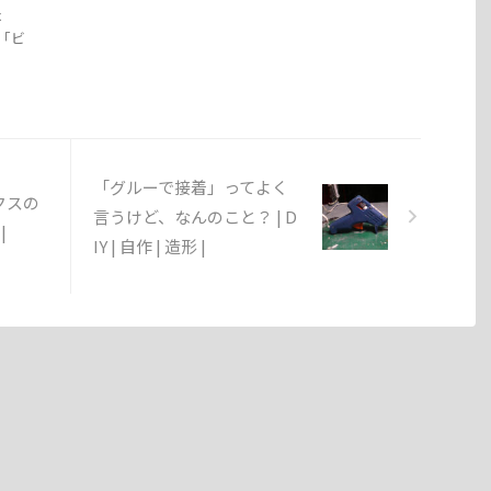
x
話「ビ
「グルーで接着」ってよく
クスの
言うけど、なんのこと？ | D
|
IY | 自作 | 造形 |