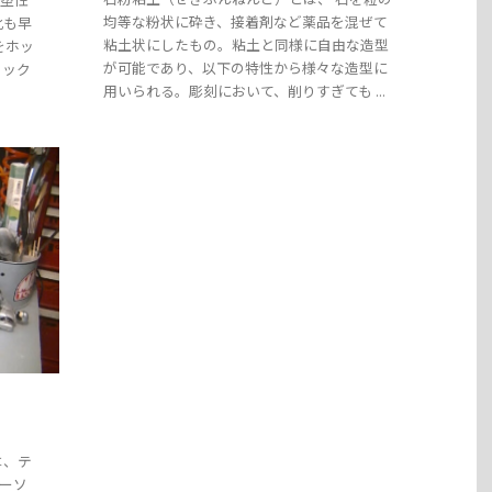
均等な粉状に砕き、接着剤など薬品を混ぜて
化も早
粘土状にしたもの。粘土と同様に自由な造型
をホッ
が可能であり、以下の特性から様々な造型に
ィック
用いられる。彫刻において、削りすぎても ...
は、テ
ターソ