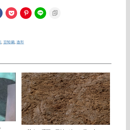
剤
,
豆知識
,
造形
つ