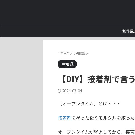
制作風
HOME
>
豆知識
>
豆知識
【DIY】接着剤で言
2024-03-04
［オープンタイム］とは・・・
接着剤
を塗った後やモルタルを練った
オープンタイムが経過してから、接着