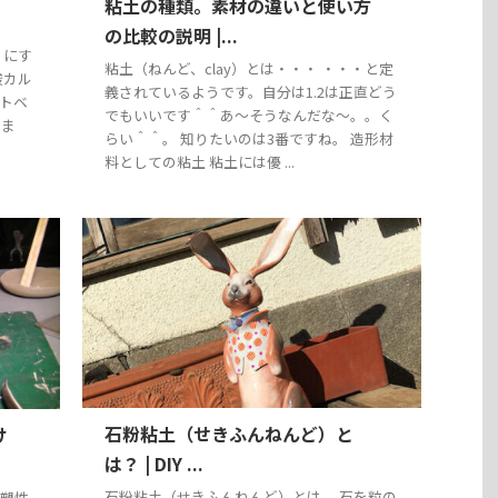
粘土の種類。素材の違いと使い方
の比較の説明 |...
】にす
粘土（ねんど、clay）とは・・・ ・・・と定
酸カル
義されているようです。自分は1.2は正直どう
ットベ
でもいいです＾＾あ〜そうなんだな〜。。く
きま
らい＾＾。 知りたいのは3番ですね。 造形材
料としての粘土 粘土には優 ...
石粉粘土（せきふんねんど）と
け
は？ | DIY ...
石粉粘土（せきふんねんど）とは、 石を粒の
可塑性