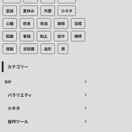
塗装
夏休み
外壁
小ネタ
心臓
改良
改造
海賊
溶接
狐面
看板
粘土
自作
補修
複製
豆知識
造形
酒
カテゴリー
DIY
バラリエティ
小ネタ
自作ツール