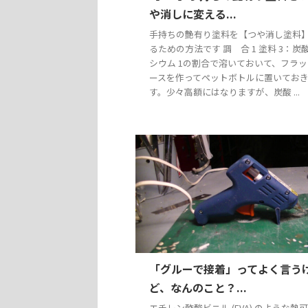
や消しに変える...
手持ちの艶有り塗料を【つや消し塗料
るための方法です 調 合 1 塗料 3：炭
シウム 1の割合で溶いておいて、フラ
ースを作ってペットボトルに置いてお
す。少々高額にはなりますが、炭酸 ...
「グルーで接着」ってよく言う
ど、なんのこと？...
エチレン酢酸ビニル (EVA) のような熱