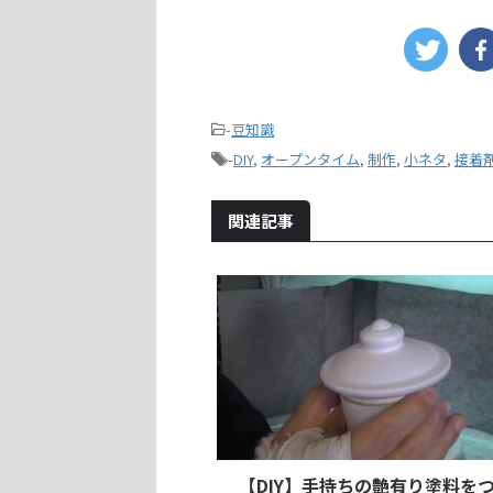
-
豆知識
-
DIY
,
オープンタイム
,
制作
,
小ネタ
,
接着
関連記事
【DIY】手持ちの艶有り塗料を