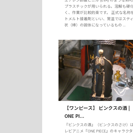
プラスチックが用いられる。溶解も硬
く、作業が比較的楽です。 正式な名称
トメルト接着剤といい、常温ではステ
状（棒）の固体になっているもの ...
【ワンピース】 ビンクスの酒 |
ONE PI...
『ビンクスの酒』（ビンクスのさけ）
レビアニメ『ONE PIECE』のキャラク