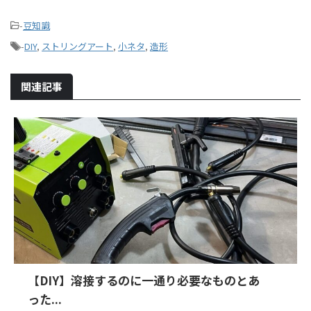
-
豆知識
-
DIY
,
ストリングアート
,
小ネタ
,
造形
関連記事
【DIY】溶接するのに一通り必要なものとあ
った...