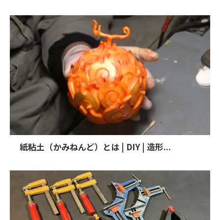
紙粘土（かみねんど）とは | DIY | 造形...