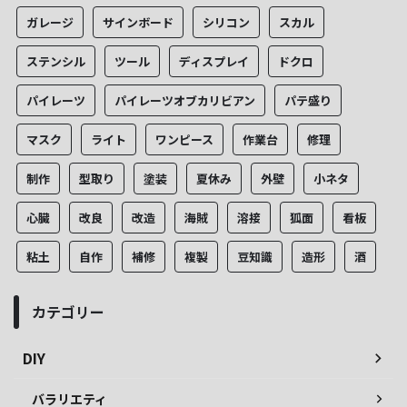
ガレージ
サインボード
シリコン
スカル
ステンシル
ツール
ディスプレイ
ドクロ
パイレーツ
パイレーツオブカリビアン
パテ盛り
マスク
ライト
ワンピース
作業台
修理
制作
型取り
塗装
夏休み
外壁
小ネタ
心臓
改良
改造
海賊
溶接
狐面
看板
粘土
自作
補修
複製
豆知識
造形
酒
カテゴリー
DIY
バラリエティ