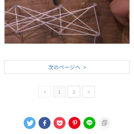
次のページへ >
<
1
2
>