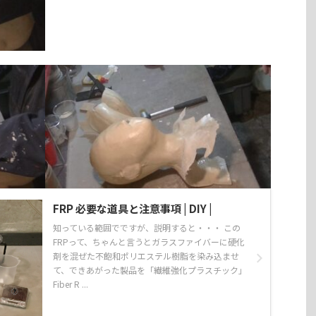
FRP 必要な道具と注意事項 | DIY |
知っている範囲でですが、説明すると・・・ この
FRPって、ちゃんと言うとガラスファイバーに硬化
剤を混ぜた不飽和ポリエステル樹脂を染み込ませ
て、できあがった製品を「繊維強化プラスチック」
Fiber R ...