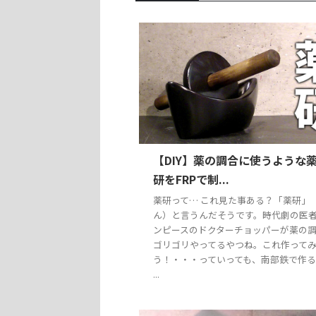
【DIY】薬の調合に使うような
研をFRPで制...
薬研って… これ見た事ある？「薬研」
ん）と言うんだそうです。時代劇の医
ンピースのドクターチョッパーが薬の
ゴリゴリやってるやつね。これ作って
う！・・・っていっても、南部鉄で作
...