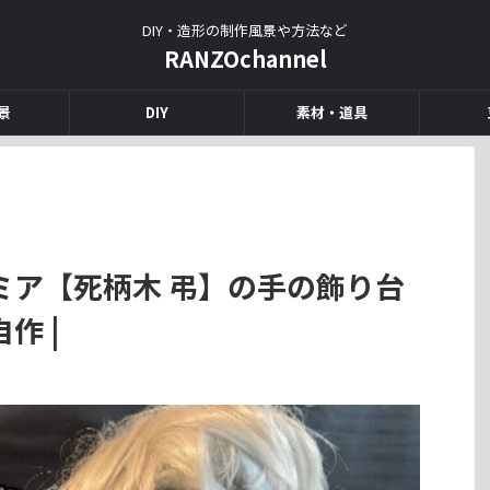
DIY・造形の制作風景や方法など
RANZOchannel
景
DIY
素材・道具
ミア【死柄木 弔】の手の飾り台
自作 |