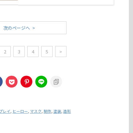
次のページへ >
2
3
4
5
>
プレイ
,
ヒーロー
,
マスク
,
制作
,
塗装
,
造形