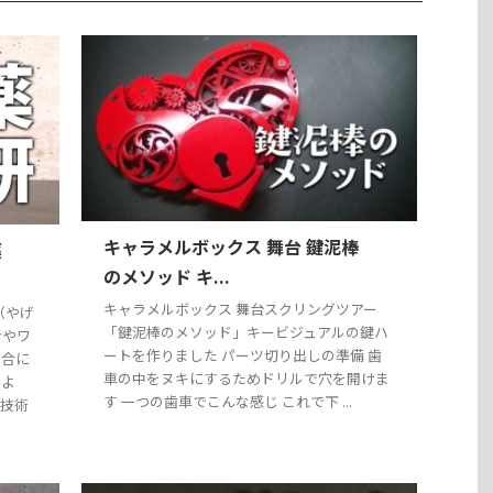
キャラメルボックス 舞台 鍵泥棒
薬
のメソッド キ...
キャラメルボックス 舞台スクリングツアー
（やげ
「鍵泥棒のメソッド」キービジュアルの鍵ハ
者やワ
ートを作りました パーツ切り出しの準備 歯
調合に
車の中をヌキにするためドリルで穴を開けま
みよ
す 一つの歯車でこんな感じ これで下 ...
る技術