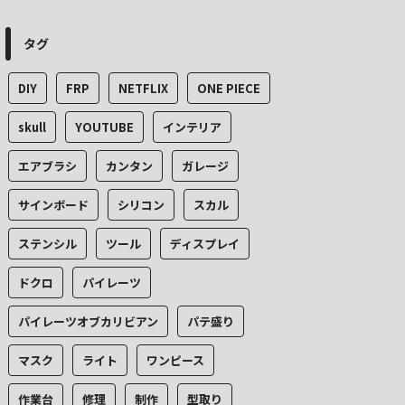
タグ
DIY
FRP
NETFLIX
ONE PIECE
skull
YOUTUBE
インテリア
エアブラシ
カンタン
ガレージ
サインボード
シリコン
スカル
ステンシル
ツール
ディスプレイ
ドクロ
パイレーツ
パイレーツオブカリビアン
パテ盛り
マスク
ライト
ワンピース
作業台
修理
制作
型取り