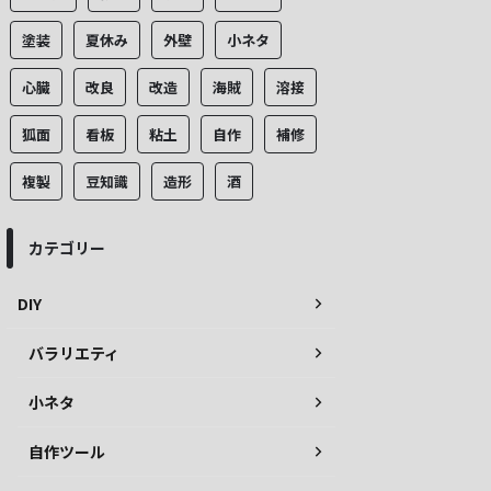
塗装
夏休み
外壁
小ネタ
心臓
改良
改造
海賊
溶接
狐面
看板
粘土
自作
補修
複製
豆知識
造形
酒
カテゴリー
DIY
バラリエティ
小ネタ
自作ツール