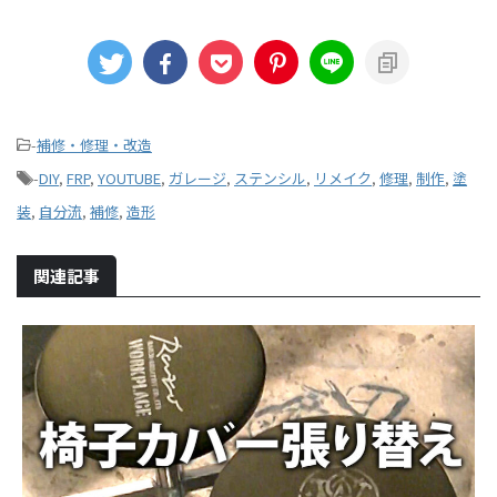
-
補修・修理・改造
-
DIY
,
FRP
,
YOUTUBE
,
ガレージ
,
ステンシル
,
リメイク
,
修理
,
制作
,
塗
装
,
自分流
,
補修
,
造形
関連記事