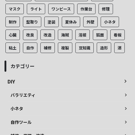
マスク
ライト
ワンピース
作業台
修理
制作
型取り
塗装
夏休み
外壁
小ネタ
心臓
改良
改造
海賊
溶接
狐面
看板
粘土
自作
補修
複製
豆知識
造形
酒
カテゴリー
DIY
バラリエティ
小ネタ
自作ツール