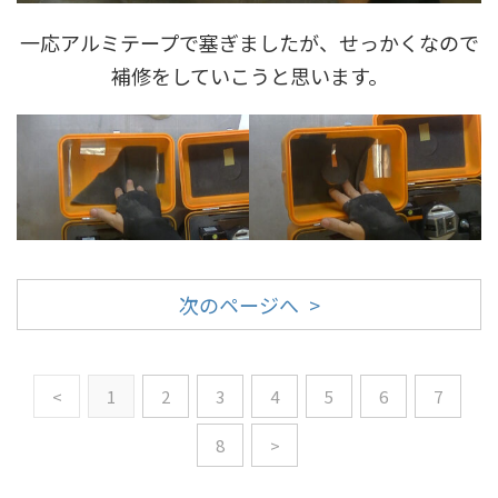
一応アルミテープで塞ぎましたが、せっかくなので
補修をしていこうと思います。
次のページへ >
<
1
2
3
4
5
6
7
8
>