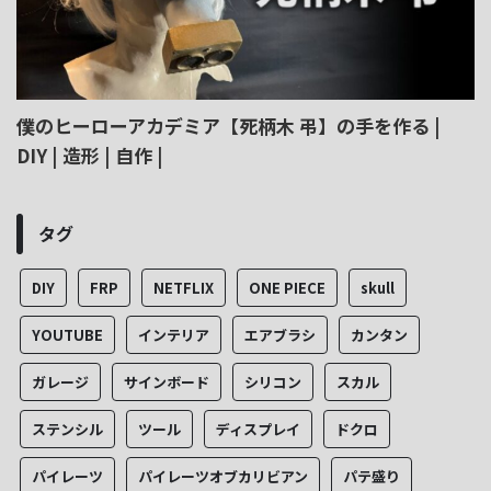
僕のヒーローアカデミア【死柄木 弔】の手を作る |
DIY | 造形 | 自作 |
タグ
DIY
FRP
NETFLIX
ONE PIECE
skull
YOUTUBE
インテリア
エアブラシ
カンタン
ガレージ
サインボード
シリコン
スカル
ステンシル
ツール
ディスプレイ
ドクロ
パイレーツ
パイレーツオブカリビアン
パテ盛り