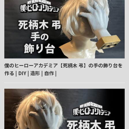
僕のヒーローアカデミア【死柄木 弔】の手の飾り台を
作る | DIY | 造形 | 自作 |