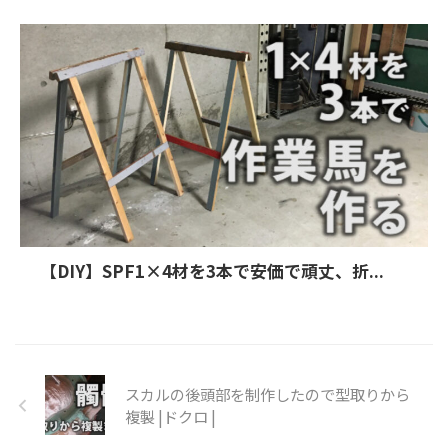
【DIY】SPF1×4材を3本で安価で頑丈、折...
スカルの後頭部を制作したので型取りから
複製 |ドクロ |