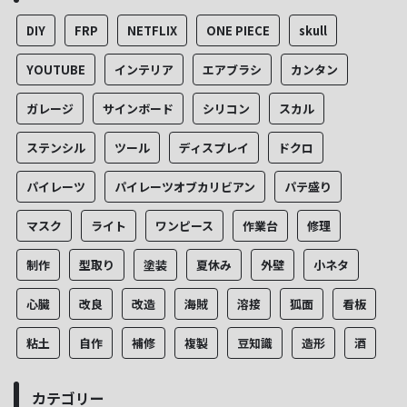
DIY
FRP
NETFLIX
ONE PIECE
skull
YOUTUBE
インテリア
エアブラシ
カンタン
ガレージ
サインボード
シリコン
スカル
ステンシル
ツール
ディスプレイ
ドクロ
パイレーツ
パイレーツオブカリビアン
パテ盛り
マスク
ライト
ワンピース
作業台
修理
制作
型取り
塗装
夏休み
外壁
小ネタ
心臓
改良
改造
海賊
溶接
狐面
看板
粘土
自作
補修
複製
豆知識
造形
酒
カテゴリー