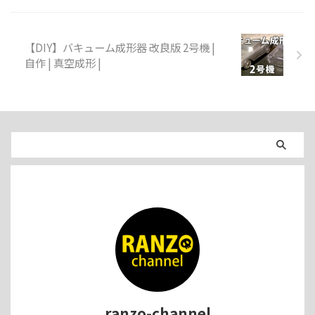
【DIY】バキューム成形器 改良版 2号機 |
自作 | 真空成形 |
ranzo-channel