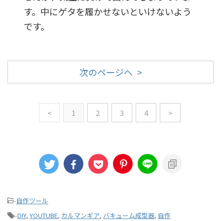
す。中にゲタを履かせないといけないよう
です。
次のページへ >
<
1
2
3
4
>
-
自作ツール
-
DIY
,
YOUTUBE
,
カルマンギア
,
バキューム成型器
,
自作