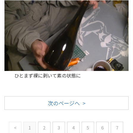
ひとまず裸に剥いて素の状態に
次のページへ >
<
1
2
3
4
5
6
7