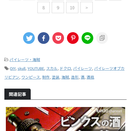
8
9
10
>
-
パイレーツ・海賊
-
DIY
,
skull
,
YOUTUBE
,
スカル
,
ドクロ
,
パイレーツ
,
パイレーツオブカ
リビアン
,
ワンピース
,
制作
,
塗装
,
海賊
,
造形
,
酒
,
酒瓶
関連記事