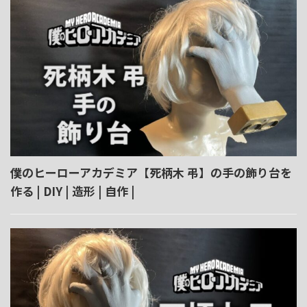
僕のヒーローアカデミア【死柄木 弔】の手の飾り台を
作る | DIY | 造形 | 自作 |