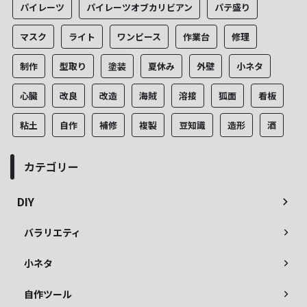
パイレーツ
パイレーツオブカリビアン
パテ盛り
マスク
ライト
ワンピース
作業台
修理
制作
型取り
塗装
夏休み
外壁
小ネタ
心臓
改良
改造
海賊
溶接
狐面
看板
粘土
自作
補修
複製
豆知識
造形
酒
カテゴリー
DIY
バラリエティ
小ネタ
自作ツール