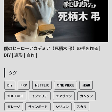
僕のヒーローアカデミア【死柄木 弔】の手を作る |
DIY | 造形 | 自作 |
タグ
DIY
FRP
NETFLIX
ONE PIECE
skull
YOUTUBE
インテリア
エアブラシ
カンタン
ガレージ
サインボード
シリコン
スカル