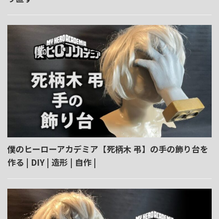
僕のヒーローアカデミア【死柄木 弔】の手の飾り台を
作る | DIY | 造形 | 自作 |