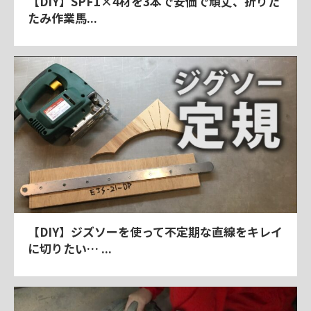
【DIY】SPF1×4材を3本で安価で頑丈、折りた
たみ作業馬...
【DIY】ジズソーを使って不定期な直線をキレイ
に切りたい… ...