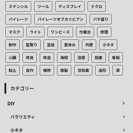
ステンシル
ツール
ディスプレイ
ドクロ
パイレーツ
パイレーツオブカリビアン
パテ盛り
マスク
ライト
ワンピース
作業台
修理
制作
型取り
塗装
夏休み
外壁
小ネタ
心臓
改良
改造
海賊
溶接
狐面
看板
粘土
自作
補修
複製
豆知識
造形
酒
カテゴリー
DIY
バラリエティ
小ネタ